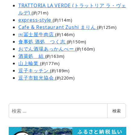
TRATTORIA LA VERDE (トラットリア ラ・ヴェ
ルデ)
(約71m)
express-style
(約114m)
Cafe & Restaurant Zushi まりん
(約125m)
㈲冨士屋牛肉店
(約146m)
食事処 酒処 つく志
(約150m)
おでん酒場あっかんべー
(約160m)
酒菜処 結
(約163m)
山上輪業
(約177m)
逗子キッチン
(約189m)
逗子市観光協会
(約220m)
検
検索
索