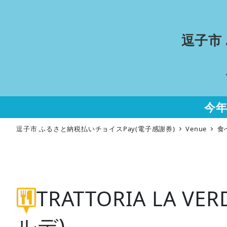
逗子市
今
逗子市 ふるさと納税払いチョイスPay(電子感謝券)
Venue
食
TRATTORIA LA 
ルデ)