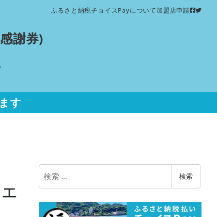
ふるさと納税チョイスPayについて
加盟店申請
感謝券)
ます
検
検索
ヴェ
索