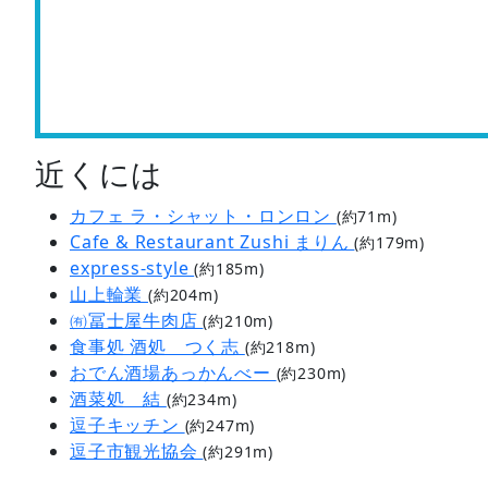
近くには
カフェ ラ・シャット・ロンロン
(約71m)
Cafe & Restaurant Zushi まりん
(約179m)
express-style
(約185m)
山上輪業
(約204m)
㈲冨士屋牛肉店
(約210m)
食事処 酒処 つく志
(約218m)
おでん酒場あっかんべー
(約230m)
酒菜処 結
(約234m)
逗子キッチン
(約247m)
逗子市観光協会
(約291m)