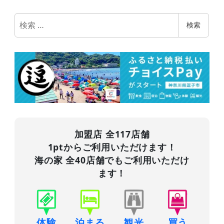
検
検索
索
加盟店 全117店舗
1ptからご利用いただけます！
海の家 全40店舗でもご利用いただけ
ます！
体験
泊まる
観光
買う