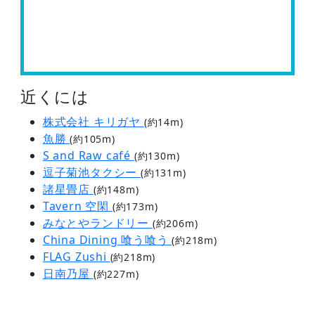
近くには
株式会社 キリガヤ
(約14m)
魚勝
(約105m)
S and Raw café
(約130m)
逗子菊池タクシー
(約131m)
諸星畳店
(約148m)
Tavern 空閑
(約173m)
みなとやランドリー
(約206m)
China Dining 喰う喰う
(約218m)
FLAG Zushi
(約218m)
日南乃屋
(約227m)