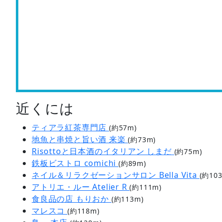
近くには
ティアラ紅茶専門店
(約57m)
地魚と串焼と旨い酒 来楽
(約73m)
Risottoと日本酒のイタリアン しまだ
(約75m)
鉄板ビストロ comichi
(約89m)
ネイル＆リラクゼーションサロン Bella Vita
(約10
アトリエ・ルー Atelier R
(約111m)
食良品の店 もりおか
(約113m)
マレスコ
(約118m)