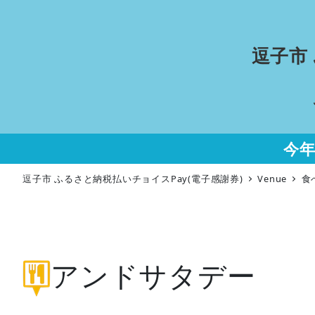
逗子市
今
逗子市 ふるさと納税払いチョイスPay(電子感謝券)
Venue
食
アンドサタデー