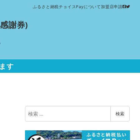
ふるさと納税チョイスPayについて
加盟店申請
感謝券)
ます
検
検索
索