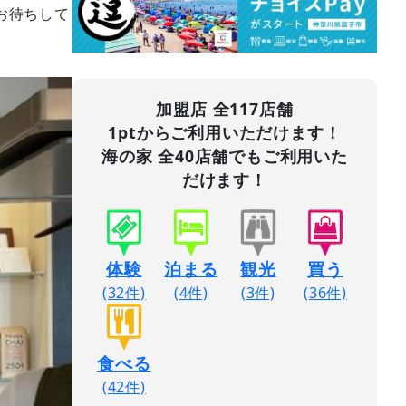
お待ちして
加盟店 全117店舗
1ptからご利用いただけます！
海の家 全40店舗でもご利用いた
だけます！
体験
泊まる
観光
買う
(32件)
(4件)
(3件)
(36件)
食べる
(42件)